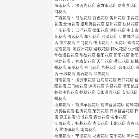
海南花店
：
澄迈县花店
东方市花店
临高县花店
口花店
广西花店
：
河池花店
百色花店
贺州花店
来宾花
花店
北海花店
梧州腾县花店
梧州花店
桂林花店
广东花店
：
云浮花店
揭阳花店
潮州花店
中山古
莞花店
清远花店
阳江花店
河源花店
汕尾城区花
店
湛江花店
江门花店
佛山花店
汕头花店
珠海
湖南花店
:
湘西州花店
娄底花店
怀化花店
永州
常德澧县花店
常德花店
岳阳花店
邵阳花店
衡阳
湖北花店
：
神农架花店
天门花店
潜江花店
仙桃
州花店
孝感花店
荆门花店
鄂州花店
襄阳花店
店
十堰花店
黄石花店
武汉花店
河南花店
：
济源市花店
驻马店花店
周口花店
信
阳花店
三门峡花店
漯河花店
许昌花店
濮阳范县
鹤壁浚县花店
鹤壁花店
安阳滑县花店
安阳花店
州花店
山东花店
：
荷泽单县花店
荷泽曹县花店
荷泽花
沂费县花店
临沂花店
莱芜花店
日照莒县花店
日
店
枣庄花店
淄博花店
青岛花店
济南花店
江西花店
：
抚州花店
吉安花店
上饶花店
宜春花
店
景德镇花店
南昌花店
福建花店
：
宁德花店
龙岩花店
南平花店
漳州花