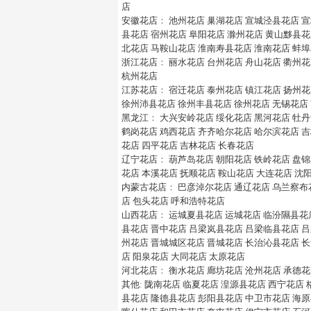
店
安徽花店
：
池州花店
巢湖花店
宣城泾县花店
宣
县花店
宿州花店
阜阳花店
滁州花店
黄山黟县花
北花店
马鞍山花店
淮南寿县花店
淮南花店
蚌埠
浙江花店
：
丽水花店
台州花店
舟山花店
衢州花
杭州花店
江苏花店
：
宿迁花店
泰州花店
镇江花店
扬州花
徐州沛县花店
徐州丰县花店
徐州花店
无锡花店
黑龙江
：
大兴安岭花店
绥化花店
黑河花店
牡丹
鹤岗花店
鸡西花店
齐齐哈尔花店
哈尔滨花店
吉
花店
四平花店
吉林花店
长春花店
辽宁花店
：
葫芦岛花店
朝阳花店
铁岭花店
盘锦
花店
本溪花店
抚顺花店
鞍山花店
大连花店
沈
内蒙古花店
：
巴彦淖尔花店
通辽花店
乌兰察布
店
包头花店
呼和浩特花店
山西花店
：
运城夏县花店
运城花店
临汾隰县花
县花店
晋中花店
吕梁岚县花店
吕梁临县花店
吕
州花店
晋城城区花店
晋城花店
长治沁县花店
长
店
阳泉花店
大同花店
太原花店
河北花店
：
衡水花店
廊坊花店
沧州花店
承德花
其他
:
陇南花店
临夏花店
湟源县花店
西宁花店
县花店
隆德县花店
彭阳县花店
中卫市花店
海原