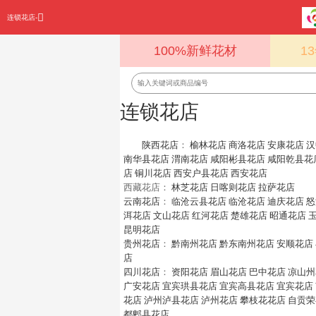
连锁花店-
100%新鲜花材
1
连锁花店
陕西花店
：
榆林花店
商洛花店
安康花店
汉
南华县花店
渭南花店
咸阳彬县花店
咸阳乾县花
店
铜川花店
西安户县花店
西安花店
西藏花店：
林芝花店
日喀则花店
拉萨花店
云南花店
：
临沧云县花店
临沧花店
迪庆花店
怒
洱花店
文山花店
红河花店
楚雄花店
昭通花店
昆明花店
贵州花店
：
黔南州花店
黔东南州花店
安顺花店
店
四川花店
：
资阳花店
眉山花店
巴中花店
凉山州
广安花店
宜宾珙县花店
宜宾高县花店
宜宾花店
花店
泸州泸县花店
泸州花店
攀枝花花店
自贡荣
都郫县花店