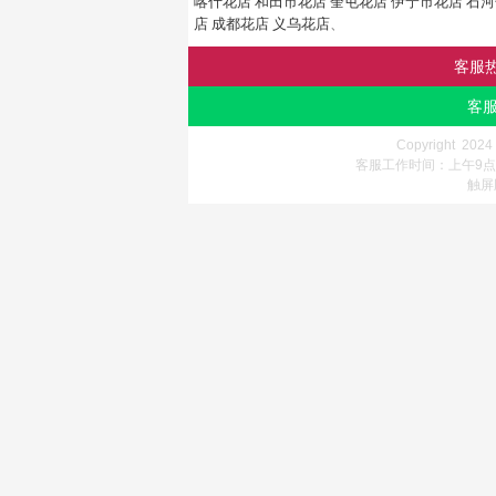
喀什花店
和田市花店
奎屯花店
伊宁市花店
石河
店
成都花店
义乌花店
、
客服
客服
Copyright 202
客服工作时间：上午9点-
触屏