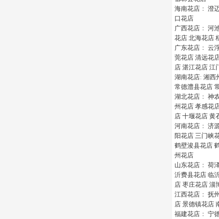
海南花店
：
澄
口花店
广西花店
：
河
花店
北海花店
广东花店
：
云
莞花店
清远花
店
湛江花店
江
湖南花店
:
湘西
常德澧县花店
湖北花店
：
神
州花店
孝感花
店
十堰花店
黄
河南花店
：
济
阳花店
三门峡
鹤壁浚县花店
州花店
山东花店
：
荷
沂费县花店
临
店
枣庄花店
淄
江西花店
：
抚
店
景德镇花店
福建花店
：
宁