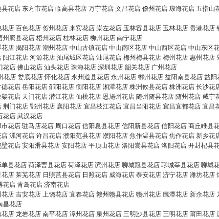
迈县花店
东方市花店
临高县花店
万宁花店
文昌花店
儋州花店
琼海花店
五指山
池花店
百色花店
贺州花店
来宾花店
崇左花店
玉林容县花店
玉林花店
贵港花店
梧州腾县花店
梧州花店
桂林花店
柳州花店
南宁花店
浮花店
揭阳花店
潮州花店
中山古镇花店
中山南区花店
中山西区花店
中山东区
店
阳江花店
河源花店
汕尾城区花店
汕尾花店
梅州梅县花店
梅州花店
惠州花店
门花店
佛山花店
汕头花店
珠海花店
深圳花店
韶关花店
广州花店
州花店
娄底花店
怀化花店
永州道县花店
永州花店
郴州花店
益阳南县花店
益阳
常德花店
岳阳花店
邵阳花店
衡阳花店
湘潭花店
株洲攸县花店
株洲花店
长沙花
农架花店
天门花店
潜江花店
仙桃花店
恩施州花店
随州随县花店
随州花店
咸宁
店
荆门花店
鄂州花店
襄阳花店
宜昌枝江花店
宜昌当阳花店
宜昌宜都花店
宜昌
石花店
武汉花店
源市花店
驻马店花店
周口花店
信阳息县花店
信阳新县花店
信阳花店
商丘睢县
花店
漯河花店
许昌花店
濮阳范县花店
濮阳花店
焦作温县花店
焦作花店
新乡花
鹤壁花店
安阳滑县花店
安阳花店
平顶山花店
洛阳嵩县花店
洛阳花店
开封杞县
泽单县花店
荷泽曹县花店
荷泽花店
滨州花店
聊城冠县花店
聊城莘县花店
聊城
沂花店
莱芜花店
日照莒县花店
日照花店
威海花店
泰安花店
济宁花店
潍坊花店
博花店
青岛花店
济南花店
州花店
吉安花店
上饶花店
宜春花店
赣州赣县花店
赣州花店
鹰潭花店
新余花店
南昌花店
德花店
龙岩花店
南平花店
漳州花店
泉州花店
三明沙县花店
三明花店
莆田花店