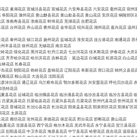
州花店
巢湖花店
宣城泾县花店
宣城花店
六安寿县花店
六安花店
毫州花店
宿州
店
阜阳花店
滁州花店
黄山黟县花店
黄山歙县花店
黄山花店
安庆花店
铜陵郊区
花店
淮南寿县花店
淮南花店
蚌埠花店
芜湖花店
合肥花店
水花店
台州花店
舟山花店
衢州花店
金华花店
绍兴花店
湖州花店
嘉兴花店
温州
迁花店
泰州花店
镇江花店
扬州花店
盐城花店
淮安花店
连云港花店
南通花店
苏
徐州丰县花店
徐州花店
无锡花店
南京花店
安岭花店
绥化花店
黑河花店
牡丹江花店
七台河花店
佳木斯花店
伊春花店
大庆
花店
齐齐哈尔花店
哈尔滨花店
吉林花店
：
延边花店
白城花店
松原花店
白山花
吉林花店
长春花店
芦岛花店
朝阳花店
铁岭花店
盘锦花店
辽阳花店
阜新花店
营口花店
锦州义县花
抚顺花店
鞍山花店
大连花店
沈阳花店
巴彦淖尔花店
通辽花店
乌兰察布花店
鄂尔多斯花店
兴安盟花店
呼伦贝尔花店
和浩特花店
城夏县花店
运城花店
临汾隰县花店
临汾浦县花店
临汾吉县花店
临汾古县花店
店
吕梁岚县花店
吕梁临县花店
吕梁兴县花店
吕梁花店
忻州代县花店
忻州花店
区花店
晋城花店
长治沁县花店
长治花店
阳泉盂县花店
阳泉郊区花店
阳泉矿区
同花店
太原花店
水花店
廊坊花店
沧州花店
承德花店
保定花店
邢台花店
邯郸花店
唐山花店
临夏花店
湟源县花店
西宁花店
格尔木花店
灵武市花店
永宁县花店
贺兰县花店
花店
彭阳县花店
中卫市花店
海原县花店
中宁县花店
哈密花店
昌吉花店
温宿县