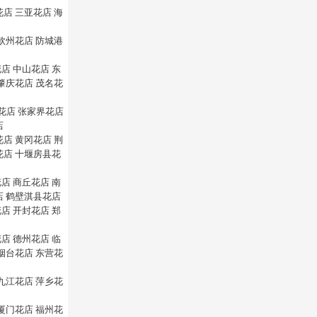
花店
三亚花店
海
钦州花店
防城港
花店
中山花店
东
肇庆花店
茂名花
花店
张家界花店
店
花店
黄冈花店
荆
花店
十堰房县花
花店
商丘花店
南
店
鹤壁淇县花店
花店
开封花店
郑
花店
德州花店
临
烟台花店
东营花
九江花店
萍乡花
厦门花店
福州花