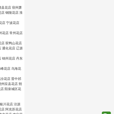
泗县花店
宿州萧
花店
铜陵花店
淮
花店
宁波花店
州花店
常州花店
花店
双鸭山花店
店
通化花店
辽源
店
锦州花店
丹东
赤峰花店
乌海花
临汾花店
晋中祁
朔州应县花店
朔
花店
阳泉城区花
银川花店
泾源
花店
阿克苏花店