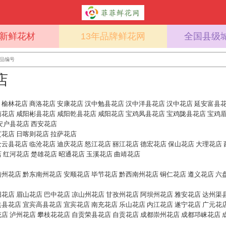
%新鲜花材
13年品牌鲜花网
全国县级
店
：
榆林花店
商洛花店
安康花店
汉中勉县花店
汉中洋县花店
汉中花店
延安富县
南花店
咸阳彬县花店
咸阳乾县花店
咸阳花店
宝鸡凤县花店
宝鸡陇县花店
宝鸡
安户县花店
西安花店
芝花店
日喀则花店
拉萨花店
沧云县花店
临沧花店
迪庆花店
怒江花店
丽江花店
德宏花店
保山花店
大理花店
店
红河花店
楚雄花店
昭通花店
玉溪花店
曲靖花店
南州花店
黔东南州花店
安顺花店
毕节花店
黔西南州花店
铜仁花店
遵义花店
六
阳花店
眉山花店
巴中花店
凉山州花店
甘孜州花店
阿坝州花店
雅安花店
达州渠
珙县花店
宜宾高县花店
宜宾花店
南充花店
乐山花店
内江花店
遂宁花店
广元花
花店
泸州花店
攀枝花花店
自贡荣县花店
自贡花店
成都崇州花店
成都邛崃花店