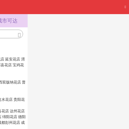
城市可达
花店
延安花店
渭
眉县花店
宝鸡花
西双版纳花店
普
盘水花店
贵阳花
县花店
达州花店
店
绵阳花店
德阳
成都彭州花店
成