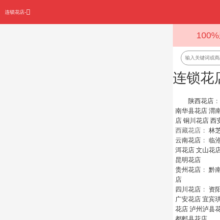
连锁花店-
100
连锁花
陕西花店
南华县花店
渭
店
铜川花店
西
西藏花店：
林
云南花店
：
临
洱花店
文山花
昆明花店
贵州花店
：
黔
店
四川花店
：
资
广安花店
宜宾
花店
泸州泸县
都郫县花店