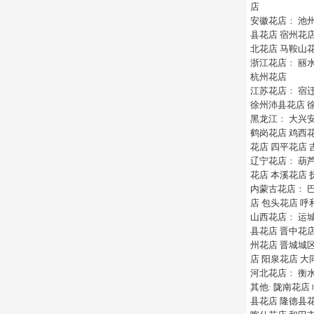
店
安徽花店
：
池
县花店
宿州花
北花店
马鞍山
浙江花店
：
丽
杭州花店
江苏花店
：
宿
徐州沛县花店
黑龙江
：
大兴
鹤岗花店
鸡西
花店
四平花店
辽宁花店
：
葫
花店
本溪花店
内蒙古花店
：
店
包头花店
呼
山西花店
：
运
县花店
晋中花
州花店
晋城城
店
阳泉花店
大
河北花店
：
衡
其他
:
陇南花店
县花店
隆德县