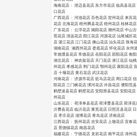
海南花店
：
澄迈县花店
东方市花店
临高县花店
口花店
广西花店
：
河池花店
百色花店
贺州花店
来宾花
花店
北海花店
梧州腾县花店
梧州花店
桂林花店
广东花店
：
云浮花店
揭阳花店
潮州花店
中山古
莞花店
清远花店
阳江花店
河源花店
汕尾城区花
店
湛江花店
江门花店
佛山花店
汕头花店
珠海
湖南花店
:
湘西州花店
娄底花店
怀化花店
永州
常德澧县花店
常德花店
岳阳花店
邵阳花店
衡阳
湖北花店
：
神农架花店
天门花店
潜江花店
仙桃
州花店
孝感花店
荆门花店
鄂州花店
襄阳花店
店
十堰花店
黄石花店
武汉花店
河南花店
：
济源市花店
驻马店花店
周口花店
信
阳花店
三门峡花店
漯河花店
许昌花店
濮阳范县
鹤壁浚县花店
鹤壁花店
安阳滑县花店
安阳花店
州花店
山东花店
：
荷泽单县花店
荷泽曹县花店
荷泽花
沂费县花店
临沂花店
莱芜花店
日照莒县花店
日
店
枣庄花店
淄博花店
青岛花店
济南花店
江西花店
：
抚州花店
吉安花店
上饶花店
宜春花
店
景德镇花店
南昌花店
福建花店
：
宁德花店
龙岩花店
南平花店
漳州花