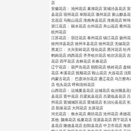
店
安徽花店
：
池州花店
巢湖花店
宣城泾县花店
宣
县花店
宿州花店
阜阳花店
滁州花店
黄山黟县花
北花店
马鞍山花店
淮南寿县花店
淮南花店
蚌埠
浙江花店
：
丽水花店
台州花店
舟山花店
衢州花
杭州花店
江苏花店
：
宿迁花店
泰州花店
镇江花店
扬州花
徐州沛县花店
徐州丰县花店
徐州花店
无锡花店
黑龙江
：
大兴安岭花店
绥化花店
黑河花店
牡丹
鹤岗花店
鸡西花店
齐齐哈尔花店
哈尔滨花店
吉
花店
四平花店
吉林花店
长春花店
辽宁花店
：
葫芦岛花店
朝阳花店
铁岭花店
盘锦
花店
本溪花店
抚顺花店
鞍山花店
大连花店
沈
内蒙古花店
：
巴彦淖尔花店
通辽花店
乌兰察布
店
包头花店
呼和浩特花店
山西花店
：
运城夏县花店
运城花店
临汾隰县花
县花店
晋中花店
吕梁岚县花店
吕梁临县花店
吕
州花店
晋城城区花店
晋城花店
长治沁县花店
长
店
阳泉花店
大同花店
太原花店
河北花店
：
衡水花店
廊坊花店
沧州花店
承德花
其他
:
陇南花店
临夏花店
湟源县花店
西宁花店
县花店
隆德县花店
彭阳县花店
中卫市花店
海原