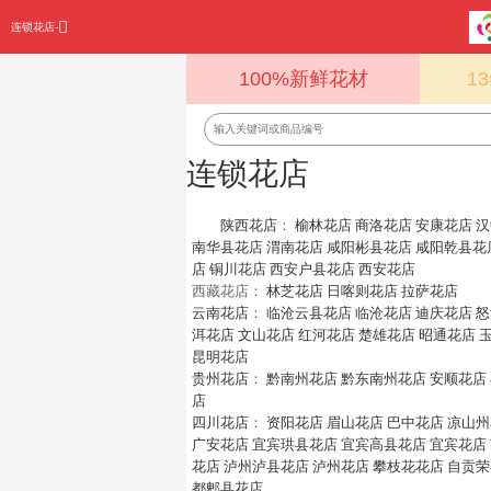
连锁花店-
100%新鲜花材
1
连锁花店
陕西花店
：
榆林花店
商洛花店
安康花店
汉
南华县花店
渭南花店
咸阳彬县花店
咸阳乾县花
店
铜川花店
西安户县花店
西安花店
西藏花店：
林芝花店
日喀则花店
拉萨花店
云南花店
：
临沧云县花店
临沧花店
迪庆花店
怒
洱花店
文山花店
红河花店
楚雄花店
昭通花店
昆明花店
贵州花店
：
黔南州花店
黔东南州花店
安顺花店
店
四川花店
：
资阳花店
眉山花店
巴中花店
凉山州
广安花店
宜宾珙县花店
宜宾高县花店
宜宾花店
花店
泸州泸县花店
泸州花店
攀枝花花店
自贡荣
都郫县花店