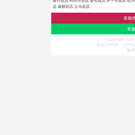
喀什花店
和田市花店
奎屯花店
伊宁市花店
石河
店
成都花店
义乌花店
、
客服
客服
Copyright 202
客服工作时间：上午9点-
触屏